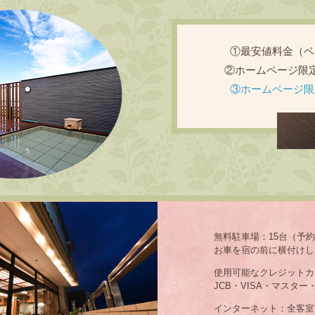
①最安値料金（ベ
②ホームページ限
③ホームページ限
無料駐車場：15台（予
お車を宿の前に横付けし
使用可能なクレジットカ
JCB・VISA・マスター
インターネット：全客室で