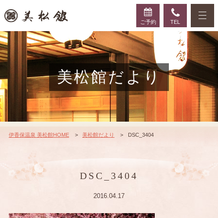
ご予約
TEL
美松館だより
伊香保温泉 美松館HOME
美松館だより
DSC_3404
DSC_3404
2016.04.17