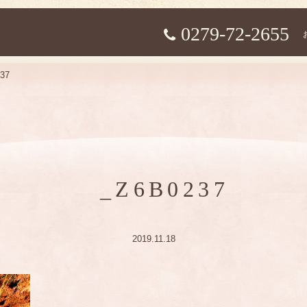
0279-72-2655
37
_Z6B0237
2019.11.18