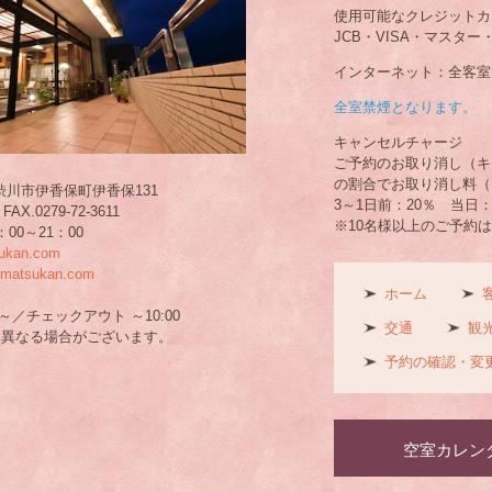
使用可能なクレジットカ
JCB・VISA・マスター
インターネット：全客室で
全室禁煙となります。
キャンセルチャージ
ご予約のお取り消し（キ
の割合でお取り消し料（
馬県渋川市伊香保町伊香保131
3～1日前：20％ 当日：
FAX.0279-72-3611
※10名様以上のご予約
00～21：00
ukan.com
mimatsukan.com
ホーム
0～／チェックアウト ～10:00
交通
観
り異なる場合がございます。
予約の確認・変
空室カレン