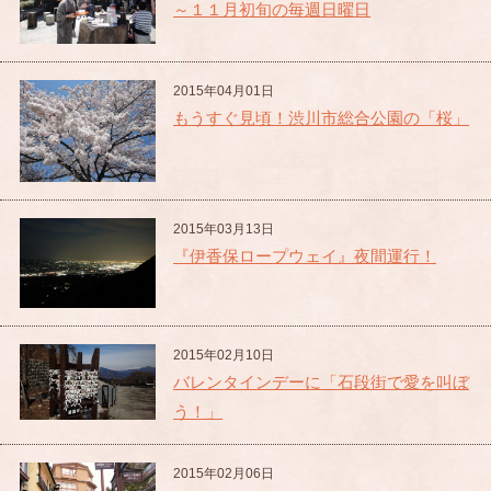
～１１月初旬の毎週日曜日
2015年04月01日
もうすぐ見頃！渋川市総合公園の「桜」
2015年03月13日
『伊香保ロープウェイ』夜間運行！
2015年02月10日
バレンタインデーに「石段街で愛を叫ぼ
う！」
2015年02月06日