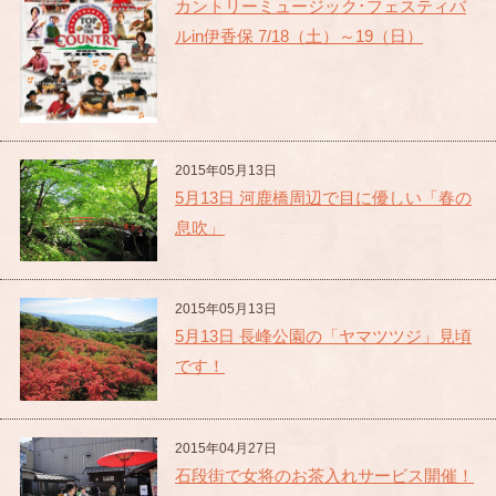
カントリーミュージック･フェスティバ
ルin伊香保 7/18（土）～19（日）
2015年05月13日
5月13日 河鹿橋周辺で目に優しい「春の
息吹」
2015年05月13日
5月13日 長峰公園の「ヤマツツジ」見頃
です！
2015年04月27日
石段街で女将のお茶入れサービス開催！