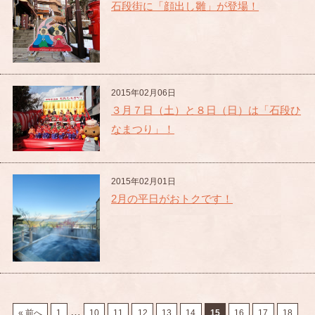
石段街に「顔出し雛」が登場！
2015年02月06日
３月７日（土）と８日（日）は「石段ひ
なまつり」！
2015年02月01日
2月の平日がおトクです！
…
« 前へ
1
10
11
12
13
14
15
16
17
18